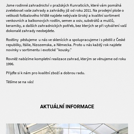
Jsme rodinné zahradnictví v pražských Kunraticích, které vám pomáhá
zvelebovat vaše zahrady a zahrádky již od roku 2011. Na prodejní ploše o
velikosti fotbalového hřiště najdete nebývale široký a kvalitní sortiment
venkovních a balkonových rostlin, semen a osiv, substrátů a mulčů,
keramiky, a dalších zahradnických potřeb, bez kterých se při vytváření vaší
dokonalé zahrady neobejdete.
Rostliny pěstujeme u nás ve sklenících a spolupracujeme i s pěstili z České
republiky, Itálie, Nizozemska, a Německa. Proto u nás každý rok najdete
novinky v sortimentu i exotické "kousky."
Rovněž nabízíme kompletní realizace zahrad, kterým se věnujeme od roku
1996.
Přijďte si k nám pro kvalitní zboží a dobrou radu.
Těšíme se na vás!
AKTUÁLNÍ INFORMACE