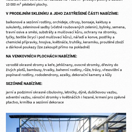
10 000 m² pěstební plochy.
V PRODEJNÍM SKLENÍKU A JEHO ZASTŘEŠENÉ ČÁSTI NABÍZÍME:
balkonové a sezónní rostliny, orchideje, citrusy, bonsaje, kaktusy a
sukulenty, zeleninové sadby (včetně roubovaných zelenin), bylinky, semena,
travní osiva a směsi, substráty a mulčovací kůru, ochrany na stromky,
tyčky, textilie (krycí i pod mulčovací kůru), nářadí a konve, postřiky a
chemické přípravky, hnojiva, květináče, truhlíky, keramiku, proutěné zboží
a dárkové poukazy (lze zakoupit přímo na pokladně)
NA VENKOVNÍCH PLOCHÁCH NABÍZÍME:
vzrostlé okrasné stromy a keře, jehličnany, ovocné stromky, dřeviny do
živých plotů, bambusy, trvalky, bahenní rostliny, růže, trávy, vřesovištní a
popínavé rostliny, rododendrony, azalky, dekorační kameny a kůly
SEZÓNNĚ NABÍZÍME:
jarní a podzimní okrasné cibuloviny, letničky, dýně, dušičkovou vazbu,
adventní vazbu, vánoční stromky v květináčích i řezané, krmení pro zpěvné
ptactvo, krmítka a sezónní dekorace