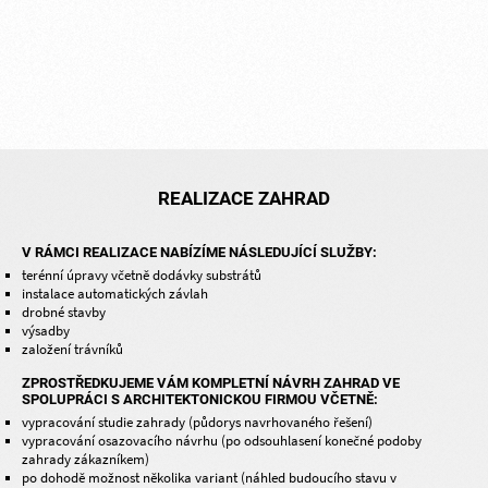
REALIZACE ZAHRAD
V RÁMCI REALIZACE NABÍZÍME NÁSLEDUJÍCÍ SLUŽBY:
terénní úpravy včetně dodávky substrátů
instalace automatických závlah
drobné stavby
výsadby
založení trávníků
ZPROSTŘEDKUJEME VÁM KOMPLETNÍ NÁVRH ZAHRAD VE
SPOLUPRÁCI S ARCHITEKTONICKOU FIRMOU VČETNĚ:
vypracování studie zahrady (půdorys navrhovaného řešení)
vypracování osazovacího návrhu (po odsouhlasení konečné podoby
zahrady zákazníkem)
po dohodě možnost několika variant (náhled budoucího stavu v