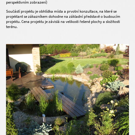
perspektivním zobrazení)
Součástí projektu je obhlídka místa a prvotní konzultace, na které se
projektant se zákazníkem dohodne na základní představě o budoucím
projektu. Cena projektu je závislá na velikosti řešené plochy a složitosti
terénu.