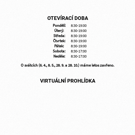
OTEVÍRACÍ DOBA
Pondělí:
8:30-19:00
Úterý:
8:30-19:00
Středa:
8:30-19:00
Čtvrtek:
8:30-19:00
Pátek:
8:30-19:00
Sobota:
8:30-17:00
Neděle:
8:30-17:00
O svátcích (6. 4., 8. 5., 28. 9. a 28. 10.) máme letos zavřeno.
VIRTUÁLNÍ PROHLÍDKA